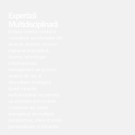
Expertiză
Multidisciplinară
Echipa noastră combină
cunoștințe aprofundate din
diverse domenii, inclusiv
inginerie energetică,
finanțe, tehnologie
informațională,
management de proiect,
analiză de risc și
dezvoltare strategică.
Acest caracter
multidisciplinar ne permite
să abordăm provocările
complexe ale pieței
energetice din multiple
perspective, oferind soluții
personalizate și eficiente.