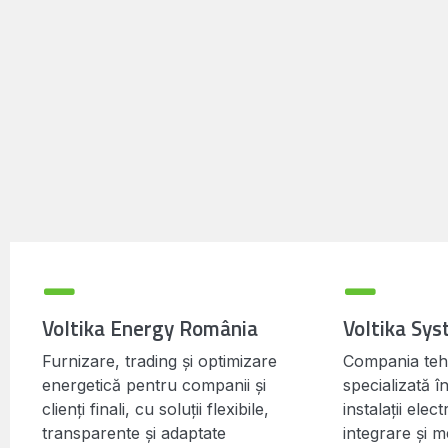
Voltika Energy România
Voltika Sy
Furnizare, trading și optimizare
Compania tehn
energetică pentru companii și
specializată î
clienți finali, cu soluții flexibile,
instalații elec
transparente și adaptate
integrare și 