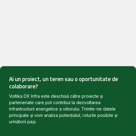
Ai un proiect, un teren sau o oportunitate de
colaborare?
Voltika DX Infra este deschisă către proiecte și
parteneriate care pot contribui la dezvoltarea
infrastructurii energetice a viitorului. Trimite-ne datele
principale și vom analiza potențialul, rolurile posibile și
următorii pași.