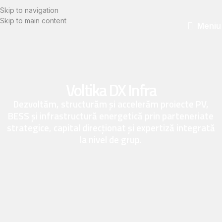
Skip to navigation
Skip to main content
Meniu
Voltika DX Infra
Dezvoltăm, structurăm și accelerăm proiecte PV,
BESS și infrastructură energetică prin parteneriate
strategice, capital direcționat și expertiză integrată
la nivel de grup.