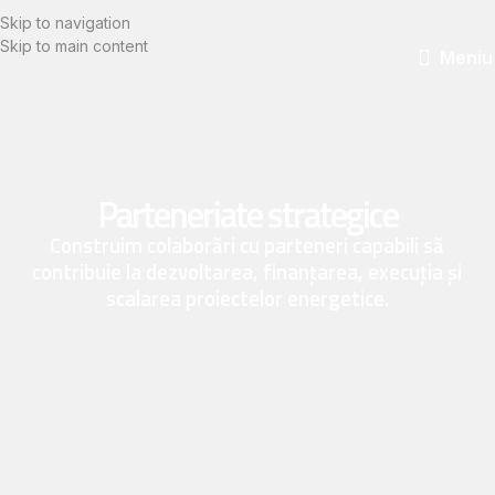
Skip to navigation
Skip to main content
Meniu
Parteneriate strategice
Construim colaborări cu parteneri capabili să
contribuie la dezvoltarea, finanțarea, execuția și
scalarea proiectelor energetice.