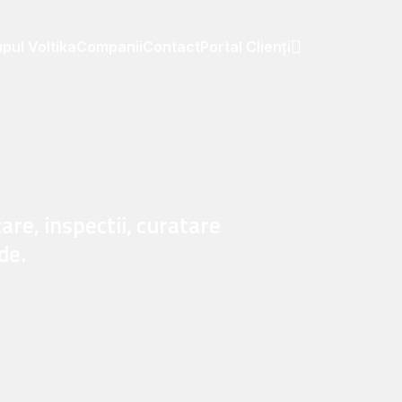
pul Voltika
Companii
Contact
Portal Clienți
re, inspectii, curatare
de.