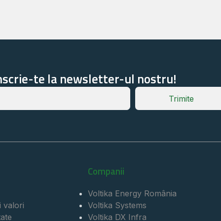
nscrie-te la newsletter-ul nostru!
Trimite
Companii
Voltika Energy România
 valori
Voltika Systems
tate
Voltika DX Infra