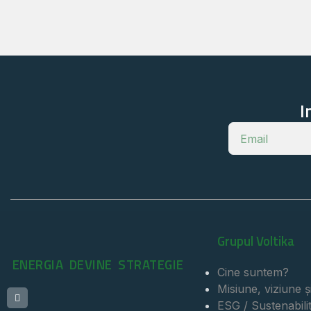
I
Grupul Voltika
ENERGIA DEVINE STRATEGIE
Cine suntem?
Misiune, viziune și
ESG / Sustenabili