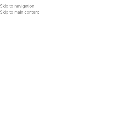
Skip to navigation
Skip to main content
Meniu
Asset management
Centralizam datele, alertele, interventiile,
rapoartele si indicatorii de performanta pentru ca
fiecare activ energetic sa fie urmarit si optimizat.