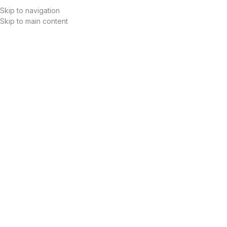
Skip to navigation
Skip to main content
Meniu
Cine suntem?
VOLTIKA Group - platforma integrata de energie,
tehnologie si infrastructura