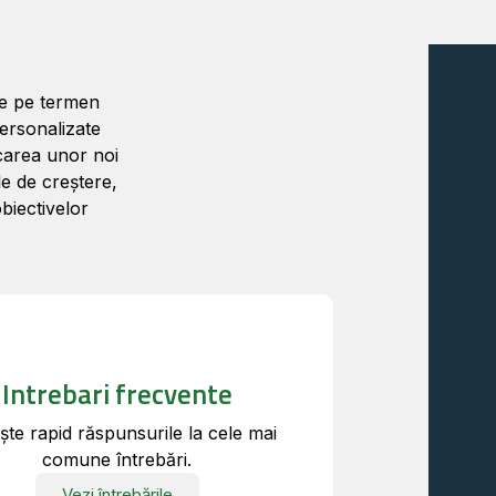
ne pe termen
personalizate
icarea unor noi
le de creștere,
biectivelor
Intrebari frecvente
te rapid răspunsurile la cele mai
comune întrebări.
Vezi întrebările