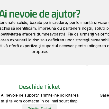
Ai nevoie de ajutor?
teneriate solide, bazate pe încredere, performanță și viziu
iși să identificăm, împreună cu partenerii noștri, soluții 
petitivitatea afacerii dumneavoastră. Fie că urmăriți valorif
zarea expunerii la risc sau definirea unor strategii sustenabi
ti vă oferă expertiza și suportul necesar pentru atingerea o
propuse.
Deschide Ticket
Ai nevoie de suport? Trimite-ne solicitarea
Găseș
ta și te vom contacta în cel mai scurt timp.
Trimite Ticket