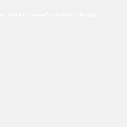
pul Voltika
Companii
Contact
Portal Clienți