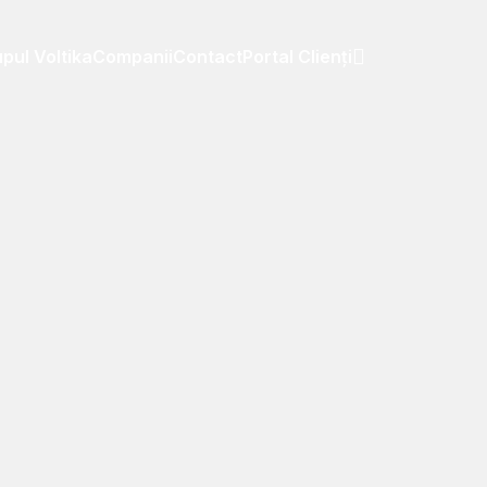
pul Voltika
Companii
Contact
Portal Clienți