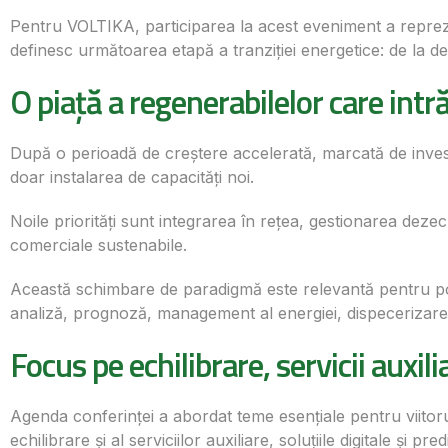
Pentru VOLTIKA, participarea la acest eveniment a reprezent
definesc următoarea etapă a tranziției energetice: de la dez
O piață a regenerabilelor care intr
După o perioadă de creștere accelerată, marcată de investiți
doar instalarea de capacități noi.
Noile priorități sunt integrarea în rețea, gestionarea deze
comerciale sustenabile.
Această schimbare de paradigmă este relevantă pentru poz
analiză, prognoză, management al energiei, dispecerizare, e
Focus pe echilibrare, servicii auxilia
Agenda conferinței a abordat teme esențiale pentru viitoru
echilibrare și al serviciilor auxiliare, soluțiile digitale și