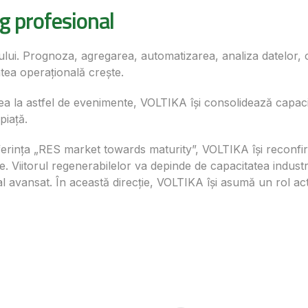
ng profesional
orului. Prognoza, agregarea, automatizarea, analiza datelor,
tea operațională crește.
rea la astfel de evenimente, VOLTIKA își consolidează capac
piață.
ferința „RES market towards maturity”, VOLTIKA își reconfi
e. Viitorul regenerabilelor va depinde de capacitatea industri
l avansat. În această direcție, VOLTIKA își asumă un rol activ