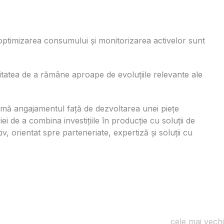
 optimizarea consumului și monitorizarea activelor sunt
itatea de a rămâne aproape de evoluțiile relevante ale
rmă angajamentul față de dezvoltarea unei piețe
ei de a combina investițiile în producție cu soluții de
, orientat spre parteneriate, expertiză și soluții cu
cele mai vechi