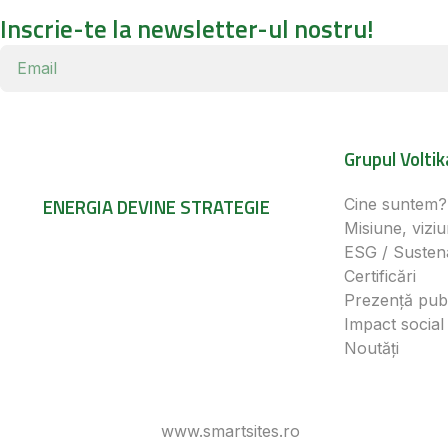
Inscrie-te la newsletter-ul nostru!
Grupul Voltik
ENERGIA DEVINE STRATEGIE
Cine suntem?
Misiune, viziu
ESG / Sustena
Certificări
Prezență pub
Impact social
Noutăți
© 2025 voltika.energy Toate drepturile rezervate
Website dezvoltat de
www.smartsites.ro