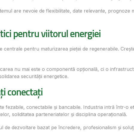
stemul are nevoie de flexibilitate, date relevante, prognoz
itici pentru viitorul energiei
teme centrale pentru maturizarea pieței de regenerabile. Cre
tocarea nu mai este o componentă opțională, ci o infrastruc
lidarea securității energetice.
ți conectați
e fezabile, conectabile și bancabile. Industria intră într-o 
elor, soliditatea parteneriatelor și disciplina operațională.
l de dezvoltare bazat pe încredere, profesionalism și soluți