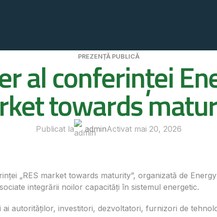
PREZENȚĂ PUBLICĂ
er al conferinței E
ket towards matur
Publicat la
admin
Activat mai 20, 2026
rinței „RES market towards maturity”, organizată de Energ
ociate integrării noilor capacități în sistemul energetic.
ai autorităților, investitori, dezvoltatori, furnizori de tehno