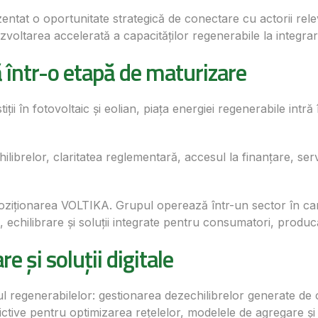
at o oportunitate strategică de conectare cu actorii relevan
voltarea accelerată a capacităților regenerabile la integrarea 
ă într-o etapă de maturizare
i în fotovoltaic și eolian, piața energiei regenerabile intră 
chilibrelor, claritatea reglementară, accesul la finanțare, s
iționarea VOLTIKA. Grupul operează într-un sector în care
chilibrare și soluții integrate pentru consumatori, producăto
re și soluții digitale
l regenerabilelor: gestionarea dezechilibrelor generate de c
 predictive pentru optimizarea rețelelor, modelele de agregare 