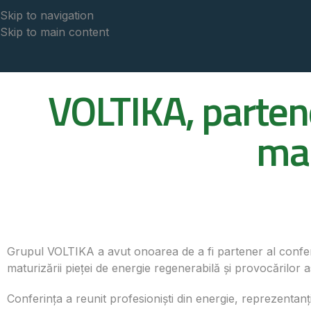
Skip to navigation
Skip to main content
VOLTIKA, parten
mar
Grupul VOLTIKA a avut onoarea de a fi partener al confe
maturizării pieței de energie regenerabilă și provocărilor as
Conferința a reunit profesioniști din energie, reprezentanți 