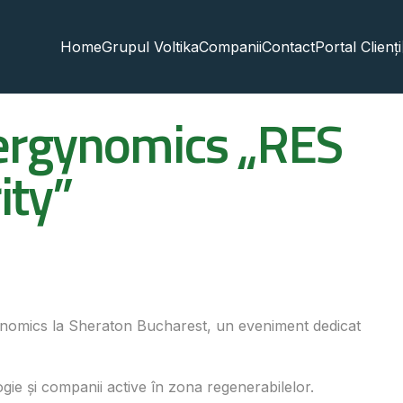
Home
Grupul Voltika
Companii
Contact
Portal Clienți
nergynomics „RES
ity”
ynomics la Sheraton Bucharest, un eveniment dedicat
logie și companii active în zona regenerabilelor.