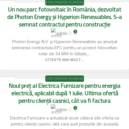
ȘTIRI ENERGIE ROMÂNIA
16
Un nou parc fotovoltaic în România, dezvoltat
MAI
de Photon Energy și Hyperion Renewables. S-a
semnat contractul pentru construcție
0
admin
Photon Energy N.V. și Hyperion Renewables au anunțat
semnarea contractului EPC pentru un proiect fotovoltaic
solar de 34 MW în Săliște,...
CITESTE MAI MULT...
ȘTIRI ENERGIE ROMÂNIA
16
Noul preț al Electrica Furnizare pentru energia
MAI
electrică, aplicabil după 1 iulie. Ultima ofertă
pentru clienții casnici, cât va fi factura
0
admin
Electrica Furnizare a actualizat acum câteva zile oferta sa
pentru clienții casnici. Iată care sunt prețurile din această