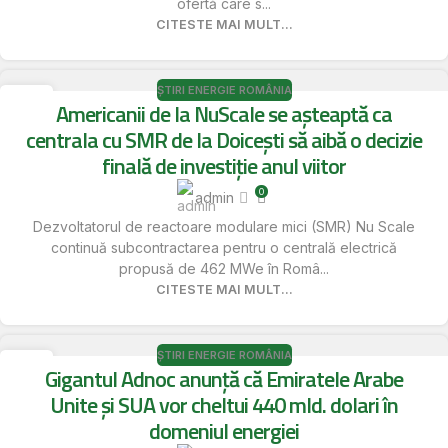
ofertă care s...
CITESTE MAI MULT...
ȘTIRI ENERGIE ROMÂNIA
16
Americanii de la NuScale se așteaptă ca
MAI
centrala cu SMR de la Doicești să aibă o decizie
finală de investiție anul viitor
0
admin
Dezvoltatorul de reactoare modulare mici (SMR) Nu Scale
continuă subcontractarea pentru o centrală electrică
propusă de 462 MWe în Româ...
CITESTE MAI MULT...
ȘTIRI ENERGIE ROMÂNIA
16
Gigantul Adnoc anunţă că Emiratele Arabe
MAI
Unite şi SUA vor cheltui 440 mld. dolari în
domeniul energiei