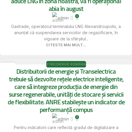
aduce LNG în zona noastră, va fi operațional
abia în august
0
admin
Gastrade, operatorul terminalului LNG Alexandroupolis, a
anunțat că suspendarea serviciilor de regazificare, în
vigoare de la sfârșitul...
CITESTE MAI MULT...
ȘTIRI ENERGIE ROMÂNIA
16
Distribuitorii de energie și Transelectrica
MAI
trebuie să dezvolte rețele electrice inteligente,
care să integreze producția de energie din
surse regenerabile, unități de stocare și servicii
de flexibilitate. ANRE stabilește un indicator de
performanță compus
0
admin
Pentru indicatorii care reflectă gradul de digitalizare a