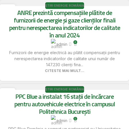
ȘTIRI ENERGIE ROMÂNIA
16
ANRE prezintă compensațiile plătite de
MAI
furnizorii de energie și gaze clienților finali
pentru nerespectarea indicatorilor de calitate
în anul 2024
0
admin
Furnizorii de energie electrică au plătit compensații pentru
nerespectarea indicatorilor de calitate unui număr de
147.230 clienți fina...
CITESTE MAI MULT...
ȘTIRI ENERGIE ROMÂNIA
16
PPC Blue a instalat 16 stații de încărcare
MAI
pentru autovehicule electrice în campusul
Politehnica București
0
admin
PPC Blue România a semnat un parteneriat cu Universitatea