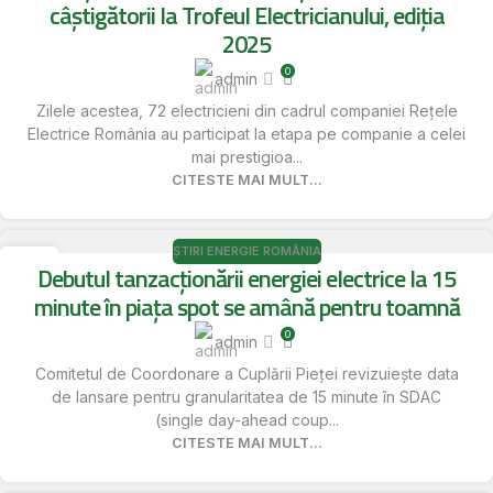
câștigătorii la Trofeul Electricianului, ediția
2025
0
admin
Zilele acestea, 72 electricieni din cadrul companiei Rețele
Electrice România au participat la etapa pe companie a celei
mai prestigioa...
CITESTE MAI MULT...
ȘTIRI ENERGIE ROMÂNIA
16
Debutul tanzacționării energiei electrice la 15
MAI
minute în piața spot se amână pentru toamnă
0
admin
Comitetul de Coordonare a Cuplării Pieței revizuiește data
de lansare pentru granularitatea de 15 minute în SDAC
(single day-ahead coup...
CITESTE MAI MULT...