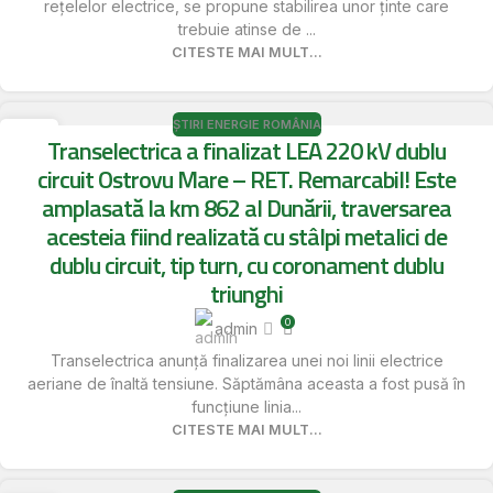
rețelelor electrice, se propune stabilirea unor ținte care
trebuie atinse de ...
CITESTE MAI MULT...
ȘTIRI ENERGIE ROMÂNIA
16
Transelectrica a finalizat LEA 220 kV dublu
MAI
circuit Ostrovu Mare – RET. Remarcabil! Este
amplasată la km 862 al Dunării, traversarea
acesteia fiind realizată cu stâlpi metalici de
dublu circuit, tip turn, cu coronament dublu
triunghi
0
admin
Transelectrica anunță finalizarea unei noi linii electrice
aeriane de înaltă tensiune. Săptămâna aceasta a fost pusă în
funcțiune linia...
CITESTE MAI MULT...