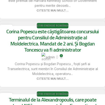
este premiat de Harvard Kennedy School of Government
pentru merite deoseb...
CITESTE MAI MULT...
ȘTIRI ENERGIE ROMÂNIA
17
Corina Popescu este câștigătoarea concursului
MAI
pentru Consiliul de Administrație al
Moldelectrica. Mandat de 2 ani. Și Bogdan
Toncescu va fi administrator
0
admin
Corina Popescu și Bogdan Popescu , foști șefi ai
Transelectrica, sunt membri în Consiliul de Adnministrație al
Moldelectrica, operatoru...
CITESTE MAI MULT...
ȘTIRI ENERGIE ROMÂNIA
17
Terminalul de la Alexandropoulis, care poate
MAI