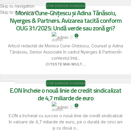
Skip to navigation
ȘTIRI ENERGIE ROMÂNIA
19
Monica Cune-Ghițescu și Adina Tănăsoiu,
Skip to main content
Meniu
MAI
Nyerges & Partners. Avizarea tacită conform
OUG 31/2025: Undă verde sau zonă gri?
0
admin
Articol redactat de Monica Cune-Ghițescu, Counsel și Adina
Tănăsoiu, Senior Associate în cadrul Nyerges & PartnersÎn
contextul întâ...
CITESTE MAI MULT...
ȘTIRI ENERGIE ROMÂNIA
19
E.ON încheie o nouă linie de credit sindicalizat
MAI
de 4,7 miliarde de euro
0
admin
E.ON a încheiat cu succes o nouă linie de credit sindicalizat
în valoare de 4,7 miliarde de euro, pe o durată de cinci ani
și cu două o...