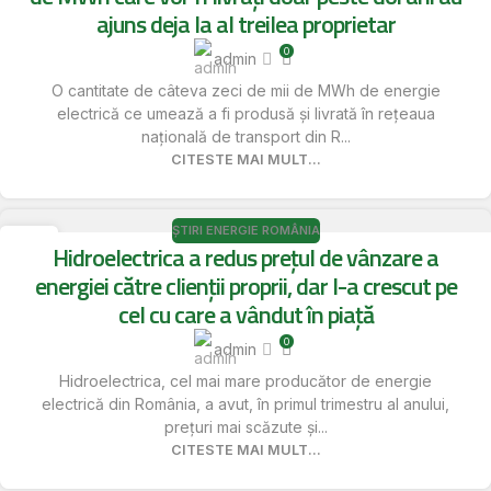
ajuns deja la al treilea proprietar
0
admin
O cantitate de câteva zeci de mii de MWh de energie
electrică ce umează a fi produsă și livrată în rețeaua
națională de transport din R...
CITESTE MAI MULT...
ȘTIRI ENERGIE ROMÂNIA
18
Hidroelectrica a redus prețul de vânzare a
MAI
energiei către clienții proprii, dar l-a crescut pe
cel cu care a vândut în piață
0
admin
Hidroelectrica, cel mai mare producător de energie
electrică din România, a avut, în primul trimestru al anului,
prețuri mai scăzute și...
CITESTE MAI MULT...