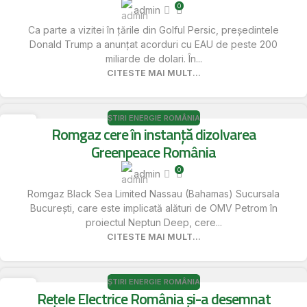
0
admin
Ca parte a vizitei în ţările din Golful Persic, preşedintele
Donald Trump a anunţat acorduri cu EAU de peste 200
miliarde de dolari. În...
CITESTE MAI MULT...
ȘTIRI ENERGIE ROMÂNIA
16
Romgaz cere în instanță dizolvarea
MAI
Greenpeace România
0
admin
Romgaz Black Sea Limited Nassau (Bahamas) Sucursala
București, care este implicată alături de OMV Petrom în
proiectul Neptun Deep, cere...
CITESTE MAI MULT...
ȘTIRI ENERGIE ROMÂNIA
16
Rețele Electrice România și-a desemnat
MAI