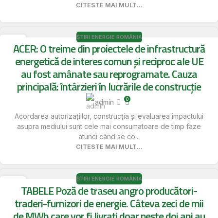
CITESTE MAI MULT...
ȘTIRI ENERGIE ROMÂNIA
19
ACER: O treime din proiectele de infrastructură
MAI
energetică de interes comun și reciproc ale UE
au fost amânate sau reprogramate. Cauza
principală: întârzieri în lucrările de construcție
0
admin
Acordarea autorizațiilor, construcția și evaluarea impactului
asupra mediului sunt cele mai consumatoare de timp faze
atunci când se co...
CITESTE MAI MULT...
ȘTIRI ENERGIE ROMÂNIA
19
TABELE Poză de traseu angro producători-
MAI
traderi-furnizori de energie. Câteva zeci de mii
de MWh care vor fi livrați doar peste doi ani au