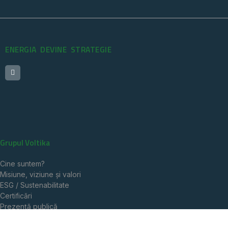
ENERGIA DEVINE STRATEGIE
Grupul Voltika
Cine suntem?
Misiune, viziune și valori
ESG / Sustenabilitate
Certificări
Prezență publică
Impact social
Noutăți