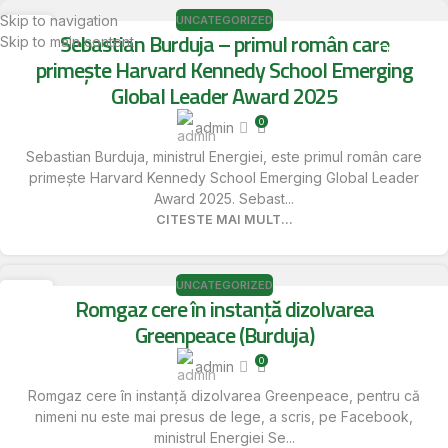
Skip to navigation
UNCATEGORIZED
17
Sebastian Burduja – primul român care
Skip to main content
Meniu
MAI
primește Harvard Kennedy School Emerging
Global Leader Award 2025
0
admin
Sebastian Burduja, ministrul Energiei, este primul român care
primește Harvard Kennedy School Emerging Global Leader
Award 2025. Sebast...
CITESTE MAI MULT...
UNCATEGORIZED
16
Romgaz cere în instanță dizolvarea
MAI
Greenpeace (Burduja)
0
admin
Romgaz cere în instanță dizolvarea Greenpeace, pentru că
nimeni nu este mai presus de lege, a scris, pe Facebook,
ministrul Energiei Se...