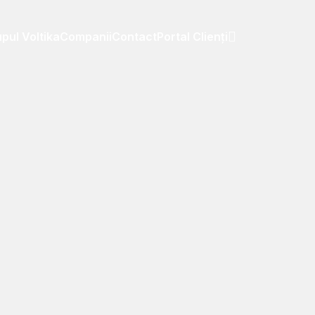
pul Voltika
Companii
Contact
Portal Clienți