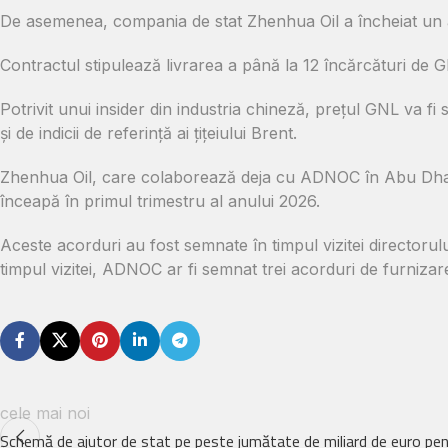
De asemenea, compania de stat Zhenhua Oil a încheiat un 
Contractul stipulează livrarea a până la 12 încărcături de 
Potrivit unui insider din industria chineză, prețul GNL va fi
și de indicii de referință ai țițeiului Brent.
Zhenhua Oil, care colaborează deja cu ADNOC în Abu Dhabi,
înceapă în primul trimestru al anului 2026.
Aceste acorduri au fost semnate în timpul vizitei directoru
timpul vizitei, ADNOC ar fi semnat trei acorduri de furnizar
cele mai noi
Schemă de ajutor de stat pe peste jumătate de miliard de euro pen