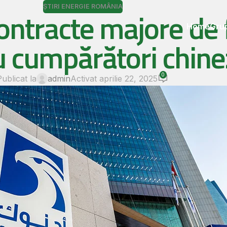
ȘTIRI ENERGIE ROMÂNIA
ntracte majore de 
Home
Grup
 cumpărători chine
0
Publicat la
admin
Activat aprilie 22, 2025