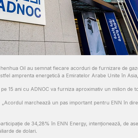
enhua Oil au semnat fiecare acorduri de furnizare de gaze
el amprenta energetică a Emiratelor Arabe Unite în Asia, 
pe 15 ani cu ADNOC va furniza aproximativ un milion de t
: „Acordul marchează un pas important pentru ENN în direcț
participație de 34,28% în ENN Energy, intenționează, de ase
liarde de dolari.