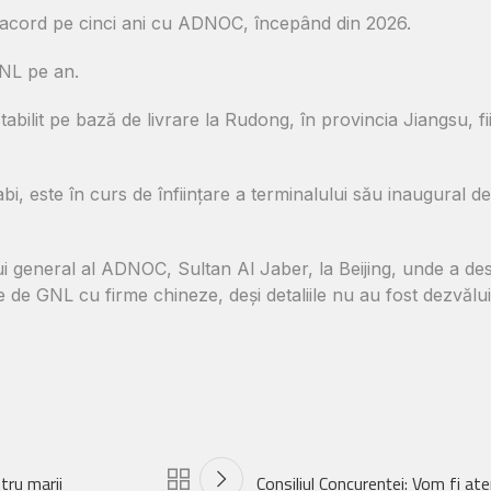
acord pe cinci ani cu ADNOC, începând din 2026.
GNL pe an.
 stabilit pe bază de livrare la Rudong, în provincia Jiangsu, 
 este în curs de înființare a terminalului său inaugural 
lui general al ADNOC, Sultan Al Jaber, la Beijing, unde a de
e de GNL cu firme chineze, deși detaliile nu au fost dezvălui
tru marii
Consiliul Concurenţei: Vom fi aten