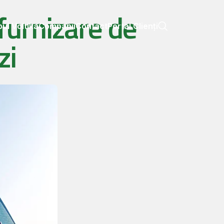
furnizare de
ul Voltika
Companii
Contact
Portal Clienți
zi