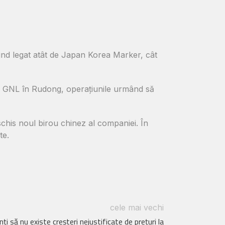
fiind legat atât de Japan Korea Marker, cât
de GNL în Rudong, operațiunile urmând să
schis noul birou chinez al companiei. În
te.
cele mai vechi
ţi să nu existe creşteri nejustificate de preţuri la