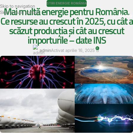
ȘTIRI ENERGIE ROMÂNIA
Skip to navigation
Mai multă energie pentru România.
Skip to main content
Meniu
Ce resurse au crescut în 2025, cu cât a
scăzut producţia şi cât au crescut
importurile – date INS
0
admin
Activat aprilie 16, 2025