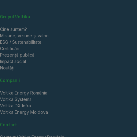
Grupul Voltika
Cine suntem?
Misiune, viziune și valori
ESG / Sustenabilitate
Certificări
Prezență publică
Impact social
Noutăți
Companii
Voltika Energy România
Voltika Systems
Voltika DX Infra
Voltika Energy Moldova
Contact