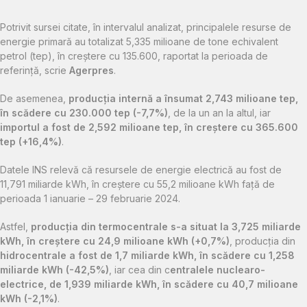
Potrivit sursei citate, în intervalul analizat, principalele resurse de
energie primară au totalizat 5,335 milioane de tone echivalent
petrol (tep), în creştere cu 135.600, raportat la perioada de
referinţă, scrie
Agerpres
.
De asemenea,
producţia internă a însumat 2,743 milioane tep,
în scădere cu 230.000 tep (-7,7%)
, de la un an la altul, iar
importul a fost de 2,592 milioane tep, în creştere cu 365.600
tep (+16,4%)
.
Datele INS relevă că resursele de energie electrică au fost de
11,791 miliarde kWh, în creştere cu 55,2 milioane kWh faţă de
perioada 1 ianuarie – 29 februarie 2024.
Astfel,
producţia din termocentrale s-a situat la 3,725 miliarde
kWh, în creştere cu 24,9 milioane kWh (+0,7%)
, producţia din
hidrocentrale a fost de 1,7 miliarde kWh, în scădere cu 1,258
miliarde kWh (-42,5%)
, iar cea din c
entralele nuclearo-
electrice, de 1,939 miliarde kWh, în scădere cu 40,7 milioane
kWh (-2,1%)
.